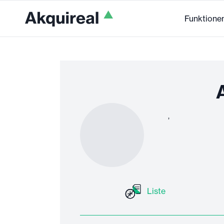
Funktione
A
,
Liste