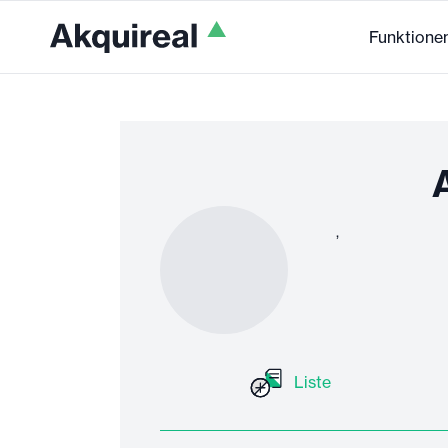
Funktione
A
,
Liste