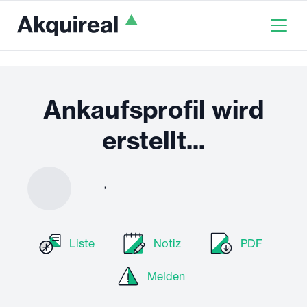
Ankaufsprofil wird
erstellt...
,
Liste
Notiz
PDF
Melden